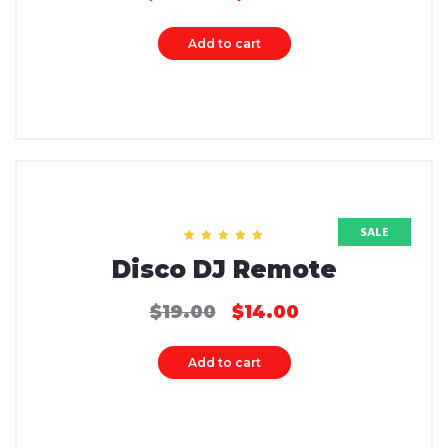
Add to cart
SALE
Rated
Disco DJ Remote
5.00
out of 5
$
19.00
$
14.00
Add to cart